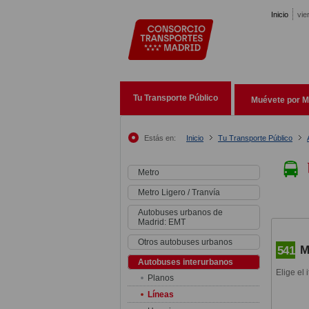
Pasar al contenido principal
Inicio
vie
Tu Transporte Público
Muévete por M
Estás en:
Inicio
Tu Transporte Público
Metro
Metro Ligero / Tranvía
Autobuses urbanos de
Madrid: EMT
Otros autobuses urbanos
M
541
Autobuses interurbanos
Elige el 
Planos
Líneas