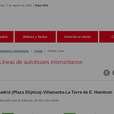
rnes, 7 de agosto de 2026
Mapa Web
adrid
Billetes y Tarifas
Atención al cliente
C
Autobuses interurbanos
Líneas
Detalle Línea
Líneas de autobuses interurbanos
adrid (Plaza Elíptica)-Villamanta-La Torre de E. Hambran
itinerario que te interesa, de ida o de vuelta.