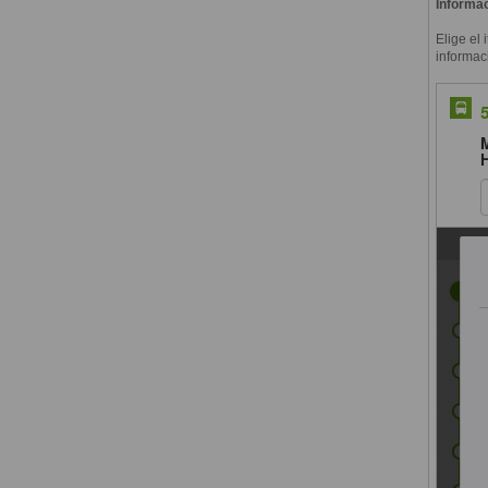
Informac
Elige el 
informac