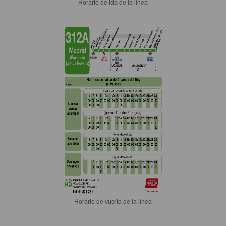
Horario de ida de la línea
Horario de vuelta de la línea