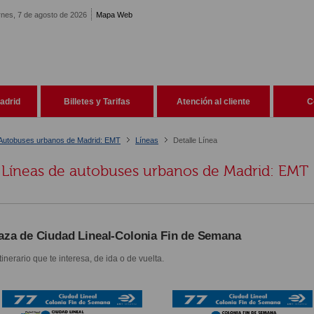
rnes, 7 de agosto de 2026
Mapa Web
adrid
Billetes y Tarifas
Atención al cliente
C
Autobuses urbanos de Madrid: EMT
Líneas
Detalle Línea
Líneas de autobuses urbanos de Madrid: EMT
aza de Ciudad Lineal-Colonia Fin de Semana
itinerario que te interesa, de ida o de vuelta.