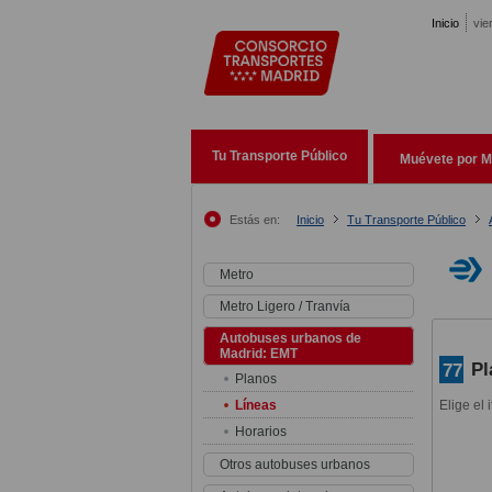
Pasar al contenido principal
Inicio
vie
Tu Transporte Público
Muévete por M
Estás en:
Inicio
Tu Transporte Público
Metro
Metro Ligero / Tranvía
Autobuses urbanos de
Madrid: EMT
Pl
77
Planos
Líneas
Elige el 
Horarios
Otros autobuses urbanos