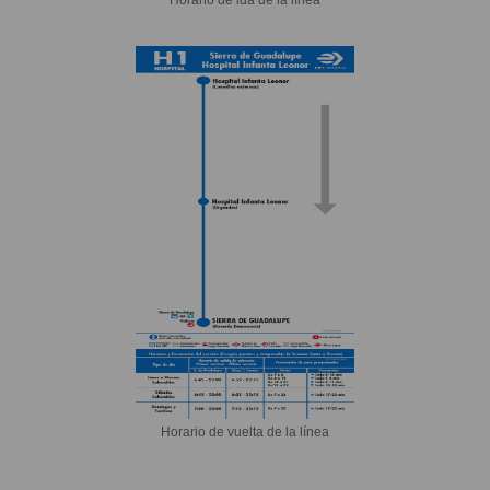
Horario de vuelta de la línea