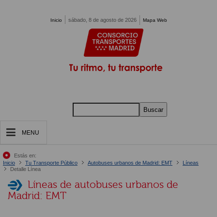
Pasar al contenido principal
sábado, 8 de agosto de 2026
Inicio
Mapa Web
Buscar
MENU
Estás en:
Inicio
Tu Transporte Público
Autobuses urbanos de Madrid: EMT
Líneas
Detalle Línea
Líneas de autobuses urbanos de
Madrid: EMT