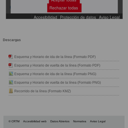
Descargas
Esquema y Horario de ida de la línea (Formato PDF)
Esquema y Horario de vuelta de la línea (Formato PDF)
Esquema y Horario de ida de la línea (Formato PNG)
Esquema y Horario de vuelta de la línea (Formato PNG)
Recorrido de la línea (Formato KMZ)
© CRTM
Accesibilidad web
Datos Abiertos
Normativa
Aviso Legal