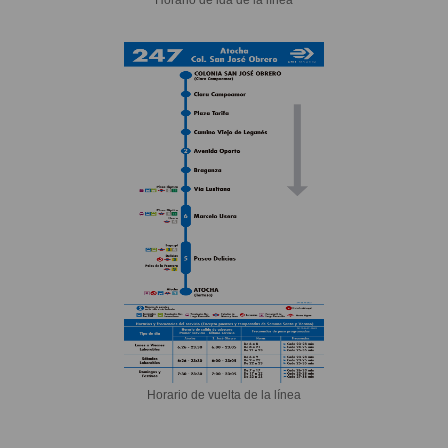
Horario de vuelta de la línea