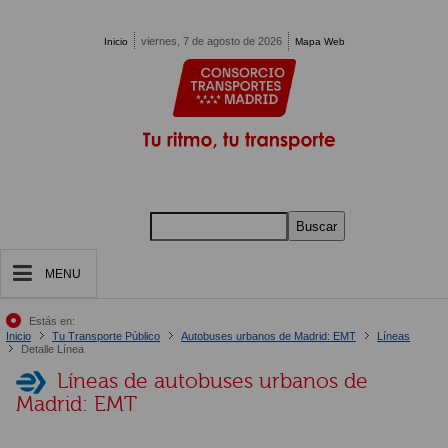
Pasar al contenido principal
viernes, 7 de agosto de 2026
Inicio
Mapa Web
Buscar
MENU
Estás en:
Inicio
Tu Transporte Público
Autobuses urbanos de Madrid: EMT
Líneas
Detalle Línea
Líneas de autobuses urbanos de
Madrid: EMT