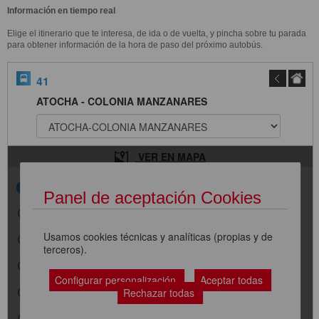
Información en tiempo real
Elige el itinerario que te interesa, de ida o de vuelta, y pincha sobre tu parada
para obtener información de la hora de paso del próximo autobús.