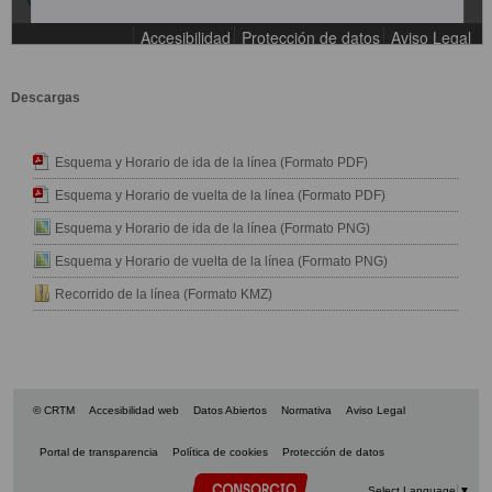
Descargas
Esquema y Horario de ida de la línea (Formato PDF)
Esquema y Horario de vuelta de la línea (Formato PDF)
Esquema y Horario de ida de la línea (Formato PNG)
Esquema y Horario de vuelta de la línea (Formato PNG)
Recorrido de la línea (Formato KMZ)
© CRTM
Accesibilidad web
Datos Abiertos
Normativa
Aviso Legal
Portal de transparencia
Política de cookies
Protección de datos
Select Language
▼