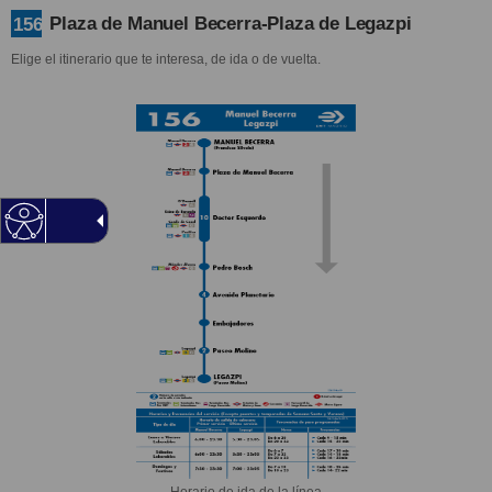
Plaza de Manuel Becerra-Plaza de Legazpi
156
Elige el itinerario que te interesa, de ida o de vuelta.
Horario de ida de la línea