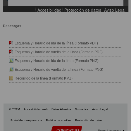
Descargas
Esquema y Horario de ida de la línea (Formato PDF)
Esquema y Horario de vuelta de la línea (Formato PDF)
Esquema y Horario de ida de la línea (Formato PNG)
Esquema y Horario de vuelta de la línea (Formato PNG)
Recorrido de la línea (Formato KMZ)
© CRTM
Accesibilidad web
Datos Abiertos
Normativa
Aviso Legal
Portal de transparencia
Política de cookies
Protección de datos
Select Language
▼