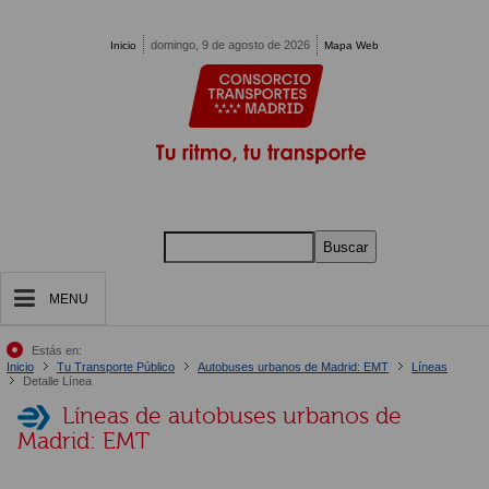
Pasar al contenido principal
domingo, 9 de agosto de 2026
Inicio
Mapa Web
Buscar
MENU
Estás en:
Inicio
Tu Transporte Público
Autobuses urbanos de Madrid: EMT
Líneas
Detalle Línea
Líneas de autobuses urbanos de
Madrid: EMT