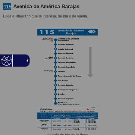
Avenida de América-Barajas
115
Elige el itinerario que te interesa, de ida o de vuelta.
Horario de ida de la línea