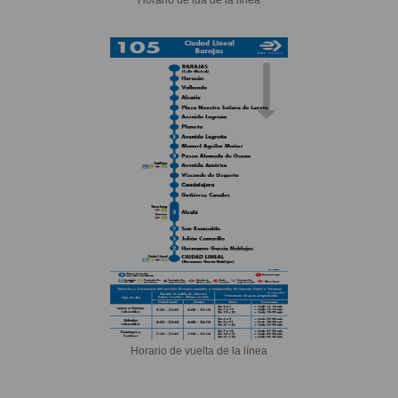
Horario de vuelta de la línea