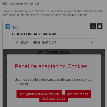
Información en tiempo real
Elige el itinerario que te interesa, de ida o de vuelta, y pincha sobre tu parada
para obtener información de la hora de paso del próximo autobús.