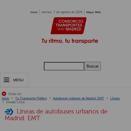
Pasar al contenido principal
viernes, 7 de agosto de 2026
Inicio
Mapa Web
Buscar
MENU
Estás en:
Inicio
Tu Transporte Público
Autobuses urbanos de Madrid: EMT
Líneas
Detalle Línea
Líneas de autobuses urbanos de
Madrid: EMT