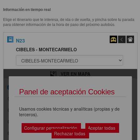
Información en tiempo real
Elige el itinerario que te interesa, de ida o de vuelta, y pincha sobre tu parada
para obtener información de la hora de paso del próximo autobús.