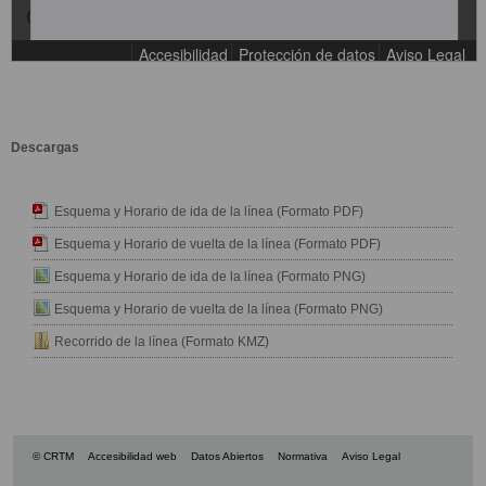
Descargas
Esquema y Horario de ida de la línea (Formato PDF)
Esquema y Horario de vuelta de la línea (Formato PDF)
Esquema y Horario de ida de la línea (Formato PNG)
Esquema y Horario de vuelta de la línea (Formato PNG)
Recorrido de la línea (Formato KMZ)
© CRTM
Accesibilidad web
Datos Abiertos
Normativa
Aviso Legal