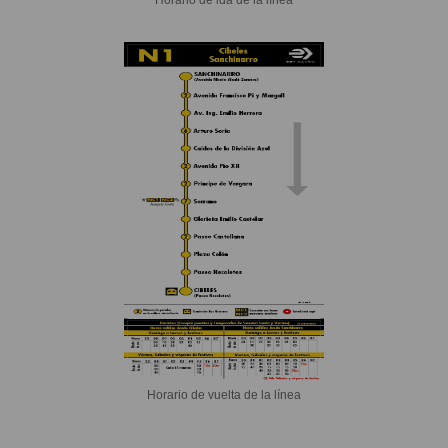
Horario de vuelta de la línea