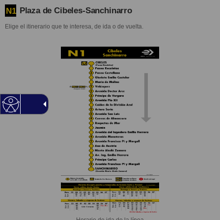
Plaza de Cibeles-Sanchinarro
N1
Elige el itinerario que te interesa, de ida o de vuelta.
Horario de ida de la línea