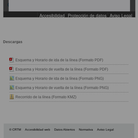
Descargas
Esquema y Horario de ida de la línea (Formato PDF)
Esquema y Horario de vuelta de la línea (Formato PDF)
Esquema y Horario de ida de la línea (Formato PNG)
Esquema y Horario de vuelta de la línea (Formato PNG)
Recorrido de la línea (Formato KMZ)
© CRTM
Accesibilidad web
Datos Abiertos
Normativa
Aviso Legal