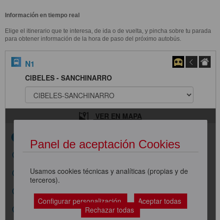
Información en tiempo real
Elige el itinerario que te interesa, de ida o de vuelta, y pincha sobre tu parada
para obtener información de la hora de paso del próximo autobús.