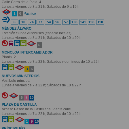
Calle Cerro de la Plata, 4
Lunes a viernes de 8 a 21 h; Sábados de 9 a 19 h
Pacífico
1
6
8
10
24
37
54
56
57
136
141
156
310
MÉNDEZ ÁLVARO
Estación Sur de Autobuses (espacio locales)
Lunes a viernes de 8 a 21 h; Sábados de 10 a 20 h
6
MONCLOA INTERCAMBIADOR
Planta -2
Lunes a viernes de 7 a 22 h; Sábados y domingos de 10 a 22 h
3
6
NUEVOS MINISTERIOS
Vestíbulo principal
Lunes a viernes de 7 a 22 h; Sábados de 10 a 22 h
6
8
10
PLAZA DE CASTILLA
Acceso Paseo de la Castellana. Planta calle
Lunes a viernes de 7 a 22 h; Sábados de 10 a 22 h
1
9
10
PRÍNCIPE PÍO