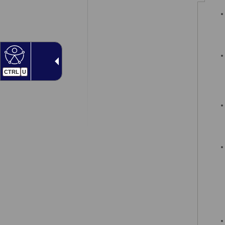
CTRL
U