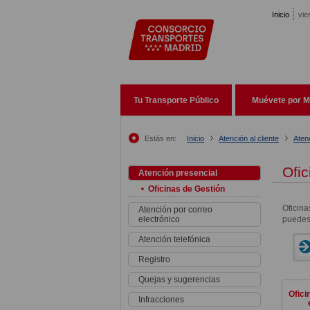
Pasar al contenido principal
Inicio
vie
Tu Transporte Público
Muévete por M
Estás en:
Inicio
Atención al cliente
Aten
Ofic
Atención presencial
Oficinas de Gestión
Oficina
Atención por correo
electrónico
puedes 
Atención telefónica
Registro
Quejas y sugerencias
Ofici
Infracciones