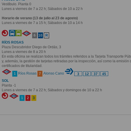
Vestíbulo. Planta 0
Lunes a viernes de 7 a 22 h; Sábados de 10 a 22 h
Horario de verano (13 de julio al 23 de agosto)
Lunes a viernes de 7 a 15 h; Sábados de 10 a 14 h
6
10
R
RÍOS ROSAS
Plaza Descubridor Diego de Ordás, 3
Lunes a viernes de 8 a 20 h
En esta oficina se realizan todos los trámites referidos a la Tarjeta Transporte Púb
y, además, la gestión de tarjetas retiradas por la inspección, así como la emisión 
certificados de titularidad.
Ríos Rosas
Alonso Cano
1
7
3
12
37
45
SOL
Planta -1
Lunes a viernes de 7 a 22 h; Sábados y domingos de 10 a 22 h
1
2
3