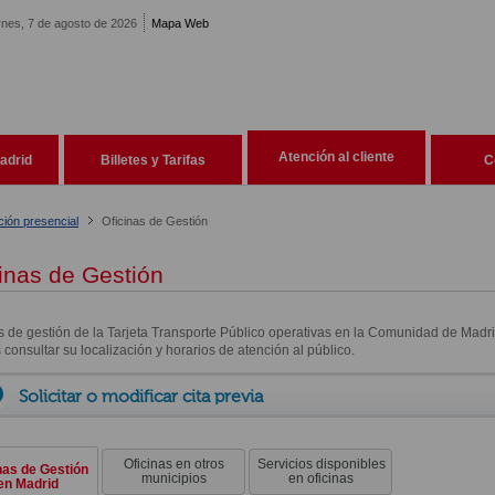
rnes, 7 de agosto de 2026
Mapa Web
Atención al cliente
adrid
Billetes y Tarifas
C
ción presencial
Oficinas de Gestión
inas de Gestión
s de gestión de la Tarjeta Transporte Público operativas en la Comunidad de Madri
consultar su localización y horarios de atención al público.
Solicitar o modificar cita previa
Oficinas en otros
Servicios disponibles
nas de Gestión
municipios
en oficinas
en Madrid