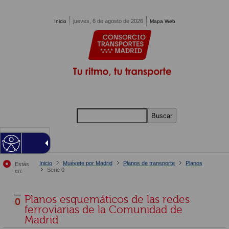
Pasar al contenido principal
jueves, 6 de agosto de 2026
Inicio
Mapa Web
Buscar
MENU
Inicio
Muévete por Madrid
Planos de transporte
Planos
Estás
Serie 0
en:
Planos esquemáticos de las redes
ferroviarias de la Comunidad de
Madrid