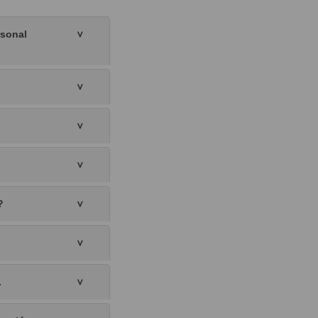
rsonal
?
.