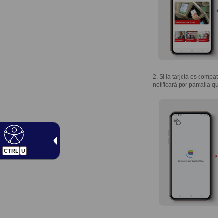
2. Si la tarjeta es compa
notificará por pantalla q
CTRL
U