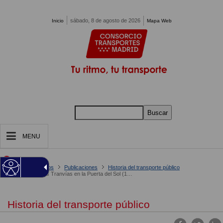
Pasar al contenido principal
sábado, 8 de agosto de 2026
Inicio
Mapa Web
Buscar
MENU
Estás en:
Inicio
Conócenos
Publicaciones
Historia del transporte público
La Época de los Tranvías en la Puerta del Sol (1871-1949)
Historia del transporte público