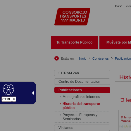
Pasar al contenido principal
Inicio
vie
Tu Transporte Público
Muévete por M
Estás en:
Inicio
Conócenos
Publicacio
CITRAM 24h
Hist
Centro de Documentación
Publicaciones
Monografías e informes
El f
CTRL
U
Historia del transporte
público
Proyectos Europeos y
Seminarios
Visítanos