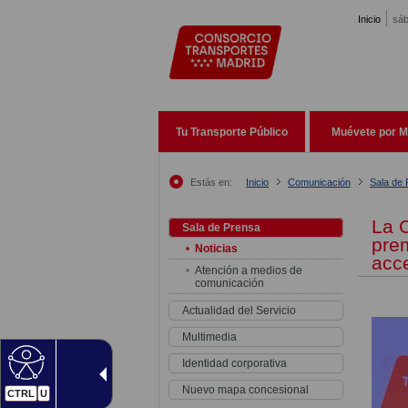
Pasar al contenido principal
Inicio
sáb
Tu Transporte Público
Muévete por M
Estás en:
Inicio
Comunicación
Sala de
La 
Sala de Prensa
prem
Noticias
acce
Atención a medios de
comunicación
Actualidad del Servicio
Multimedia
Identidad corporativa
Nuevo mapa concesional
CTRL
U