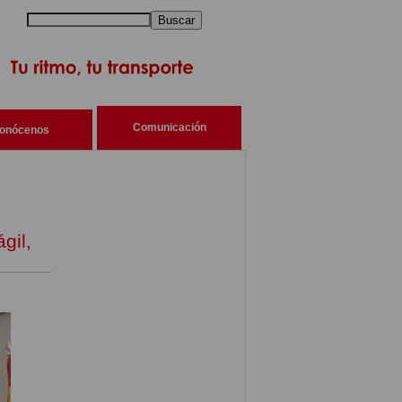
Buscar
Comunicación
onócenos
gil,