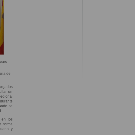
buses
eria de
orgados
ollar un
Regional
 durante
donde se
d.
 en los
e forma
uario y