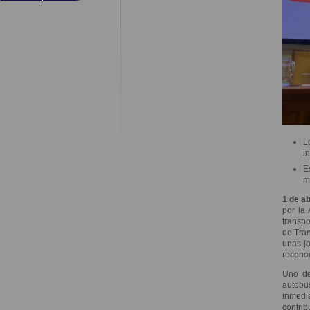
L
i
E
m
1 de ab
por la 
transpo
de Tra
unas jo
reconoc
Uno de
autobu
inmedi
contrib