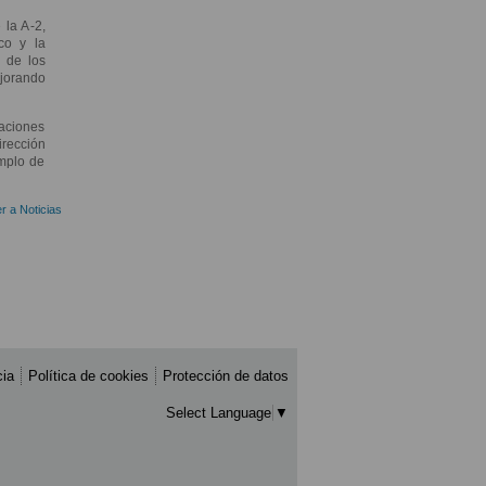
 la A-2,
ico y la
o de los
ejorando
aciones
irección
emplo de
r a Noticias
cia
Política de cookies
Protección de datos
Select Language
▼