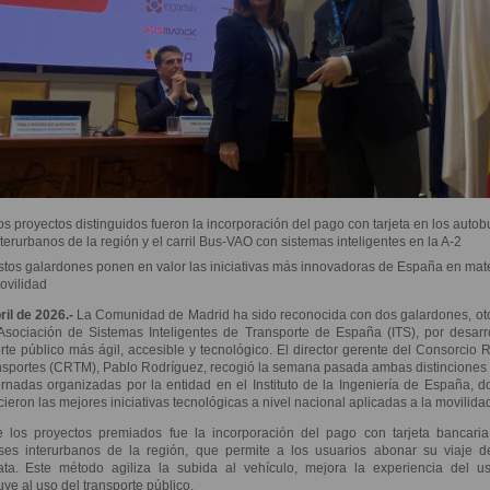
os proyectos distinguidos fueron la incorporación del pago con tarjeta en los auto
nterurbanos de la región y el carril Bus-VAO con sistemas inteligentes en la A-2
stos galardones ponen en valor las iniciativas más innovadoras de España en mat
ovilidad
ril de 2026.-
La Comunidad de Madrid ha sido reconocida con dos galardones, ot
Asociación de Sistemas Inteligentes de Transporte de España (ITS), por desarr
rte público más ágil, accesible y tecnológico. El director gerente del Consorcio 
nsportes (CRTM), Pablo Rodríguez, recogió la semana pasada ambas distinciones
rnadas organizadas por la entidad en el Instituto de la Ingeniería de España, 
ieron las mejores iniciativas tecnológicas a nivel nacional aplicadas a la movilida
 los proyectos premiados fue la incorporación del pago con tarjeta bancaria
ses interurbanos de la región, que permite a los usuarios abonar su viaje d
ata. Este método agiliza la subida al vehículo, mejora la experiencia del us
uye al uso del transporte público.