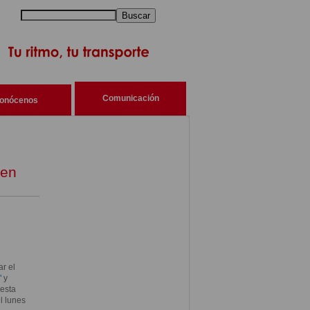
Buscar
Comunicación
onócenos
 en
r el
"
y
esta
l lunes