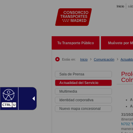
Pasar al contenido principal
Inicio
sáb
Tu Transporte Público
Muévete por M
Estás en:
Inicio
Comunicación
Actualid
Prol
Sala de Prensa
Col
Actualidad del Servicio
Multimedia
A
Identidad corporativa
CTRL
U
A
Nuevo mapa concesional
31/10/
itinera
N702 "M
manera,