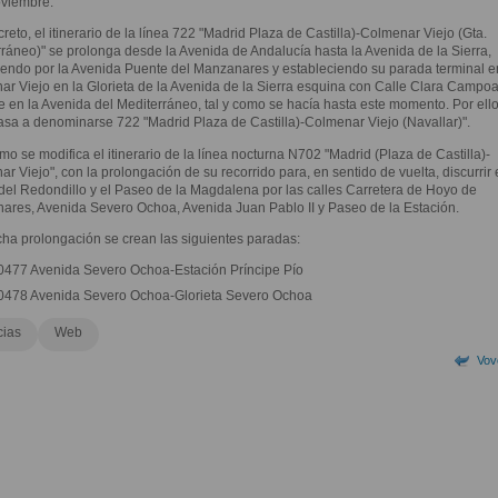
oviembre.
reto, el itinerario de la línea 722 "Madrid Plaza de Castilla)-Colmenar Viejo (Gta.
ráneo)" se prolonga desde la Avenida de Andalucía hasta la Avenida de la Sierra,
iendo por la Avenida Puente del Manzanares y estableciendo su parada terminal e
r Viejo en la Glorieta de la Avenida de la Sierra esquina con Calle Clara Campo
e en la Avenida del Mediterráneo, tal y como se hacía hasta este momento. Por ello
asa a denominarse 722 "Madrid Plaza de Castilla)-Colmenar Viejo (Navallar)".
mo se modifica el itinerario de la línea nocturna N702 "Madrid (Plaza de Castilla)-
r Viejo", con la prolongación de su recorrido para, en sentido de vuelta, discurrir 
el Redondillo y el Paseo de la Magdalena por las calles Carretera de Hoyo de
res, Avenida Severo Ochoa, Avenida Juan Pablo II y Paseo de la Estación.
ha prolongación se crean las siguientes paradas:
0477 Avenida Severo Ochoa-Estación Príncipe Pío
0478 Avenida Severo Ochoa-Glorieta Severo Ochoa
cias
Web
Vov