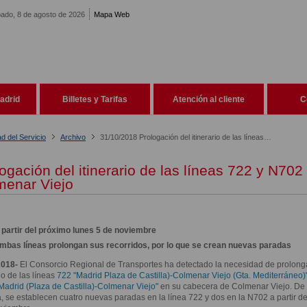
ado, 8 de agosto de 2026
Mapa Web
adrid
Billetes y Tarifas
Atención al cliente
C
ad del Servicio
Archivo
31/10/2018 Prologación del itinerario de las líneas 722 y N702 en Colmenar Viejo
ogación del itinerario de las líneas 722 y N702
menar Viejo
 partir del próximo lunes 5 de noviembre
mbas líneas prolongan sus recorridos, por lo que se crean nuevas paradas
2018-
El Consorcio Regional de Transportes ha detectado la necesidad de prolonga
rio de las líneas
722 "Madrid Plaza de Castilla)-Colmenar Viejo (Gta. Mediterráneo)
adrid (Plaza de Castilla)-Colmenar Viejo"
en su cabecera de Colmenar Viejo. De 
 se establecen cuatro nuevas paradas en la línea 722 y dos en la N702 a partir de