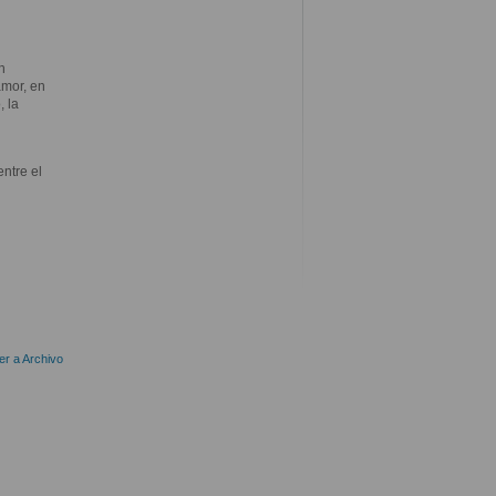
n
amor, en
, la
entre el
er a Archivo