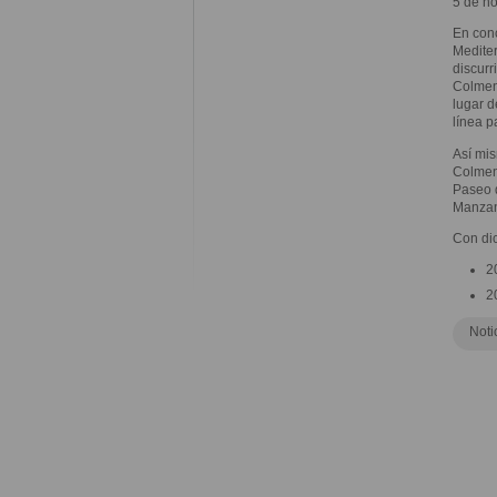
5 de n
En conc
Mediter
discurr
Colmena
lugar d
línea p
Así mis
Colmena
Paseo d
Manzana
Con dic
2
2
Noti