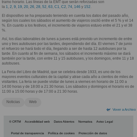
tramo horario. Las líneas de la EMT que serán reforzadas son
la
1
,
2
,
9
,
19
,
20
,
26
,
28
,
52
,
63
,
C1
,
C2
,
74
,
146
y
152
.
El dispositivo se ha preparado teniendo en cuenta los datos del pasado año,
según los cuales los sábados el aumento de viajeros osciló entre el 5 % y el 14
%. En cuanto a los festivos, el incremento de viajeros estuvo entre el 21 y el 38
%.
Así, los días laborables de lunes a jueves está previsto un incremento de entre
uno y tres autobuses por las tardes, dependiendo del día. El viernes 7 de junio
el refuerzo se hará todo el día, llegando a ser de hasta 12 autobuses por la
tarde. En cuanto al fin de semana, los sábados el incremento máximo se dará
también por la tarde, con entre 11 y 15 autobuses, y los domingos, entre 11 y 18
autobuses.
La Feria del Libro de Madrid, que se celebra desde 1933, es uno de los
mayores eventos culturales de la capital y atrae cada año a cientos de miles de
visitantes. La feria se puede visitar de lunes a viernes en horario de 11:00 a
14:00 horas y de 18:00 a 21:30 horas. Los sábados y domingos el horario es de
11:00 a 15:00 horas y de 17:00 a 21:30 horas.
Noticias
Web
Vover a Archivo
© CRTM
Accesibilidad web
Datos Abiertos
Normativa
Aviso Legal
Portal de transparencia
Política de cookies
Protección de datos