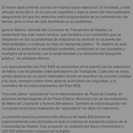
El nuevo aparcamiento cuenta con espacio para estacionar 10 bicicletas, y está
ubicado en la Isla 4, en la zona de superficie y bajo la visera del Intercambiador,
asegurando así que los vehículos estén resguardados de las inclemencias del
tiempo, pero a nivel de calle facilitando su accesibilidad.
Ignacio Merino, Gerente del Consorcio de Transportes de Madrid, ha
presentado hoy este nuevo servicio, que facilitará a los madrileños que se
desplacen en bici la posibilidad de estacionar su vehículo en la puerta del
Intercambiador, y continuar su viaje en transporte público. “El objetivo de esta
iniciativa es potenciar la movilidad sostenible, combinado el uso saludable y
ecológico de la bicicleta, con la sostenibilidad y la eficiencia del transporte
público”, ha señalado Merino.
Los aparcamientos del Plan REB se encuentran en el entorno de las estaciones
de Metro o de los grandes Intercambiadores de Transporte. Cada uno de estos
puntos dispone de un panel informativo donde se muestran los accesos ciclistas
a la zona, consejos sobre cómo aparcar la bicicleta con seguridad, y la
normativa de los estacionamientos del Plan REB.
Tras este último “aparcabicis” en el Intercambiador de Plaza de Castilla, en
próximas fechas llegarán el de Plaza Elíptica, Moncloa y los de las estaciones
de Metro de Chamartín y Nuevos Ministerios. También se está trabajando con
Cercanías la próxima instalación de “aparcabicis” en otras 10 estaciones.
La previsión para los próximos tres años es de hasta 800 puntos de
estacionamiento para bicicletas en todo el sistema de transporte público de la
Comunidad de Madrid. Esta actuación se realizará por fases y beneficiará a
180.000 potenciales usuarios en la región.