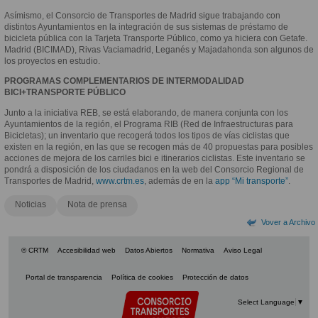
Asímismo, el Consorcio de Transportes de Madrid sigue trabajando con
distintos Ayuntamientos en la integración de sus sistemas de préstamo de
bicicleta pública con la Tarjeta Transporte Público, como ya hiciera con Getafe.
Madrid (BICIMAD), Rivas Vaciamadrid, Leganés y Majadahonda son algunos de
los proyectos en estudio.
PROGRAMAS COMPLEMENTARIOS DE INTERMODALIDAD
BICI+TRANSPORTE PÚBLICO
Junto a la iniciativa REB, se está elaborando, de manera conjunta con los
Ayuntamientos de la región, el Programa RIB (Red de Infraestructuras para
Bicicletas); un inventario que recogerá todos los tipos de vías ciclistas que
existen en la región, en las que se recogen más de 40 propuestas para posibles
acciones de mejora de los carriles bici e itinerarios ciclistas. Este inventario se
pondrá a disposición de los ciudadanos en la web del Consorcio Regional de
Transportes de Madrid,
www.crtm.es
, además de en la
app “Mi transporte”
.
Noticias
Nota de prensa
Vover a Archivo
© CRTM
Accesibilidad web
Datos Abiertos
Normativa
Aviso Legal
Portal de transparencia
Política de cookies
Protección de datos
Select Language
▼