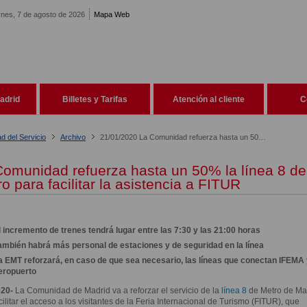
rnes, 7 de agosto de 2026
Mapa Web
adrid
Billetes y Tarifas
Atención al cliente
C
ad del Servicio
Archivo
21/01/2020 La Comunidad refuerza hasta un 50% la línea 8 de Metro para facilitar la asistencia a FITUR
Comunidad refuerza hasta un 50% la línea 8 de
o para facilitar la asistencia a FITUR
l incremento de trenes tendrá lugar entre las 7:30 y las 21:00 horas
ambién habrá más personal de estaciones y de seguridad en la línea
a EMT reforzará, en caso de que sea necesario, las líneas que conectan IFEMA 
eropuerto
020-
La Comunidad de Madrid va a reforzar el servicio de la
línea 8
de Metro de Ma
cilitar el acceso a los visitantes de la Feria Internacional de Turismo (FITUR), que