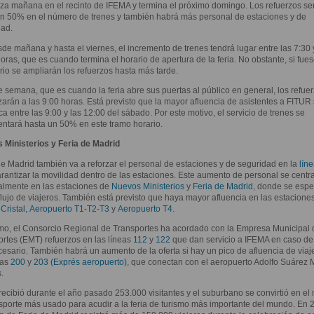
a mañana en el recinto de IFEMA y termina el próximo domingo. Los refuerzos se
n 50% en el número de trenes y también habrá más personal de estaciones y de
dad.
sde mañana y hasta el viernes, el incremento de trenes tendrá lugar entre las 7:30 
oras, que es cuando termina el horario de apertura de la feria. No obstante, si fue
io se ampliarán los refuerzos hasta más tarde.
de semana, que es cuando la feria abre sus puertas al público en general, los refue
rán a las 9:00 horas. Está previsto que la mayor afluencia de asistentes a FITUR
a entre las 9:00 y las 12:00 del sábado. Por este motivo, el servicio de trenes se
ntará hasta un 50% en este tramo horario.
 Ministerios y Feria de Madrid
e Madrid también va a reforzar el personal de estaciones y de seguridad en la
líne
rantizar la movilidad dentro de las estaciones. Este aumento de personal se centr
almente en las estaciones de
Nuevos Ministerios
y
Feria de Madrid
, donde se espe
lujo de viajeros. También está previsto que haya mayor afluencia en las estacione
Cristal
,
Aeropuerto T1-T2-T3
y
Aeropuerto T4
.
mo, el Consorcio Regional de Transportes ha acordado con la Empresa Municipal 
rtes (EMT) refuerzos en las líneas
112
y
122
que dan servicio a IFEMA en caso de
esario. También habrá un aumento de la oferta si hay un pico de afluencia de viaj
eas
200
y
203 (Exprés aeropuerto)
, que conectan con el aeropuerto Adolfo Suárez 
.
ecibió durante el año pasado 253.000 visitantes y el suburbano se convirtió en el
sporte más usado para acudir a la feria de turismo más importante del mundo. En 2