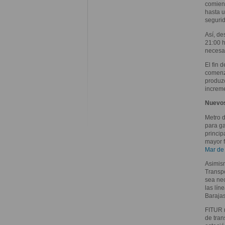
comienz
hasta u
seguri
Así, de
21:00 h
necesar
El fin 
comenza
produzc
increme
Nuevos
Metro d
para ga
princip
mayor f
Mar de 
Asimis
Transpo
sea nec
las lín
Barajas
FITUR r
de tran