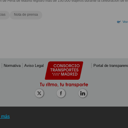
n de Feria de Madrid registró más de 150.000 viajeros durante la celebración de e
cias
Nota de prensa
Vov
Normativa
Aviso Legal
Portal de transparen
r más