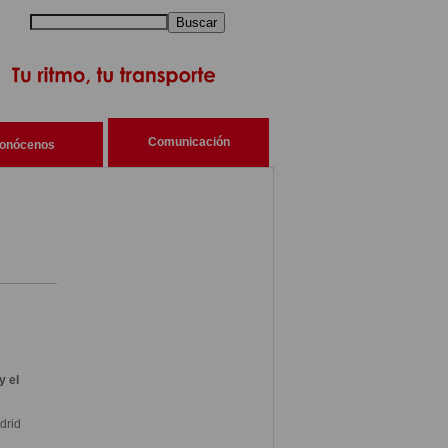
Buscar
Comunicación
onócenos
y el
drid