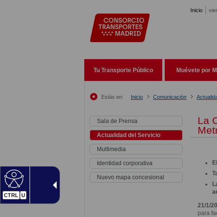
Pasar al contenido principal
Inicio
vie
Tu Transporte Público
Muévete por M
Estás en:
Inicio
Comunicación
Actualid
La 
Sala de Prensa
Metr
Actualidad del Servicio
Multimedia
E
Identidad corporativa
T
Nuevo mapa concesional
L
a
CTRL
U
21/1/2
para fa