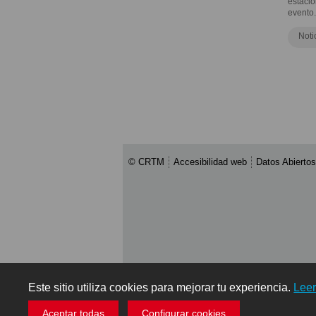
estació
evento.
Noti
© CRTM
Accesibilidad web
Datos Abiertos
Este sitio utiliza cookies para mejorar tu experiencia.
Lee
Aceptar todas
Configurar cookies