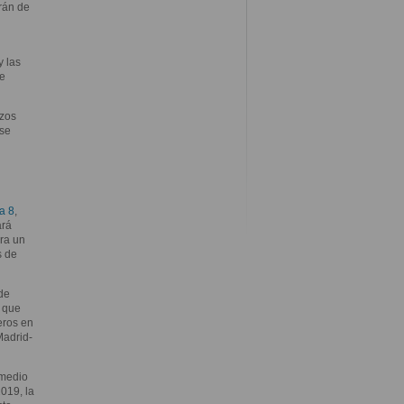
rán de
y las
se
rzos
 se
a 8
,
ará
ra un
s de
de
 que
eros en
Madrid-
 medio
019, la