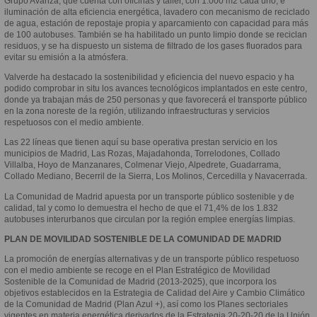
Grupo Avanza, que cuenta con oficinas y taller, con 1.000 m2 cada uno, e
iluminación de alta eficiencia energética, lavadero con mecanismo de reciclado
de agua, estación de repostaje propia y aparcamiento con capacidad para más
de 100 autobuses. También se ha habilitado un punto limpio donde se reciclan
residuos, y se ha dispuesto un sistema de filtrado de los gases fluorados para
evitar su emisión a la atmósfera.
Valverde ha destacado la sostenibilidad y eficiencia del nuevo espacio y ha
podido comprobar in situ los avances tecnológicos implantados en este centro,
donde ya trabajan más de 250 personas y que favorecerá el transporte público
en la zona noreste de la región, utilizando infraestructuras y servicios
respetuosos con el medio ambiente.
Las 22 líneas que tienen aquí su base operativa prestan servicio en los
municipios de Madrid, Las Rozas, Majadahonda, Torrelodones, Collado
Villalba, Hoyo de Manzanares, Colmenar Viejo, Alpedrete, Guadarrama,
Collado Mediano, Becerril de la Sierra, Los Molinos, Cercedilla y Navacerrada.
La Comunidad de Madrid apuesta por un transporte público sostenible y de
calidad, tal y como lo demuestra el hecho de que el 71,4% de los 1.832
autobuses interurbanos que circulan por la región emplee energías limpias.
PLAN DE MOVILIDAD SOSTENIBLE DE LA COMUNIDAD DE MADRID
La promoción de energías alternativas y de un transporte público respetuoso
con el medio ambiente se recoge en el Plan Estratégico de Movilidad
Sostenible de la Comunidad de Madrid (2013-2025), que incorpora los
objetivos establecidos en la Estrategia de Calidad del Aire y Cambio Climático
de la Comunidad de Madrid (Plan Azul +), así como los Planes sectoriales
vigentes en materia energética derivados de la Estrategia 20-20-20 de la Unión