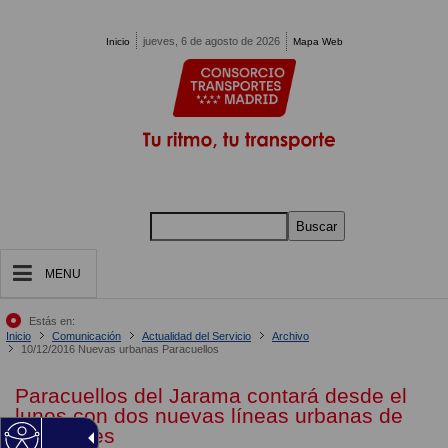
Pasar al contenido principal
jueves, 6 de agosto de 2026
Inicio
Mapa Web
Buscar
MENU
Estás en:
Inicio
Comunicación
Actualidad del Servicio
Archivo
10/12/2016 Nuevas urbanas Paracuellos
Paracuellos del Jarama contará desde el
lunes con dos nuevas líneas urbanas de
autobuses