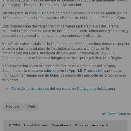
Miramadrid. Esta línea conservará la numeración 212, y se denominará “Madrid
(Canillejas) – Barajas – Paracuellos – Miramadrid”.
Por otra parte, la línea
211
dejará de prestar servicio en Mesa del Monte y Altos
de Jarama, quedando todas las expediciones de esta línea en Picón del Cura.
Esta reordenación del transporte por carretera en Paracuellos del Jarama
mejorará la frecuencia de paso de los autobuses entre Miramadrid y la capital, y
el servicio en general contará con mayor cobertura y eficiencia.
A través de estas iniciativas, la Comunidad de Madrid continúa dando respuesta
eficiente a las necesidades de los ciudadanos, avanzando así en la
implantación del Plan Estratégico de Movilidad Sostenible 2013-2025 y
fomentando el uso del sistema integrado de transporte público de la Región.
Más información sobre el transporte público de Paracuellos del Jarama,
disponible en la web
www.crtm.es,
y en la
App
“Mi Transporte”
, que incluye
información en tiempo real de todos los modos de transporte de la Comunidad
de Madrid.
Plano de los transportes del municipio de Paracuellos del Jarama
Noticias
Web
Vover a Archivo
© CRTM
Accesibilidad web
Datos Abiertos
Normativa
Aviso Legal