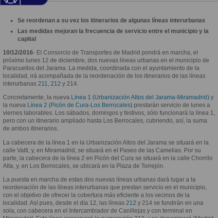
Se reordenan a su vez los itinerarios de algunas líneas interurbanas
Las medidas mejoran la frecuencia de servicio entre el municipio y la
capital
10/12/2016
- El Consorcio de Transportes de Madrid pondrá en marcha, el
próximo lunes 12 de diciembre, dos nuevas líneas urbanas en el municipio de
Paracuellos del Jarama. La medida, coordinada con el ayuntamiento de la
localidad, irá acompañada de la reordenación de los itinerarios de las líneas
interurbanas
211
,
212
y 214.
Concretamente, la nueva
Línea 1 (Urbanización Altos del Jarama-Miramadrid)
y
la nueva
Línea 2 (Picón de Cura-Los Berrocales)
prestarán servicio de lunes a
viernes laborables. Los sábados, domingos y festivos, sólo funcionará la línea 1,
pero con un itinerario ampliado hasta Los Berrocales, cubriendo, así, la suma
de ambos itinerarios.
La cabecera de la línea 1 en la Urbanización Altos del Jarama se situará en la
calle Valti, y, en Miramadrid, se situará en el Paseo de las Camelias. Por su
parte, la cabecera de la línea 2 en Picón del Cura se situará en la calle Chorrilo
Alta, y, en Los Berrocales, se ubicará en la Plaza de Torrejón.
La puesta en marcha de estas dos nuevas líneas urbanas dará lugar a la
reordenación de las líneas interurbanas que prestan servicio en el municipio,
con el objetivo de ofrecer la cobertura más eficiente a los vecinos de la
localidad. Así pues, desde el día 12, las líneas
212
y 214 se fundirán en una
sola, con cabecera en el Intercambiador de Canillejas y con terminal en