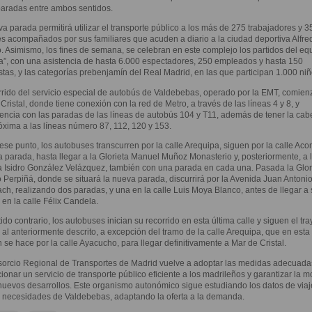
aradas entre ambos sentidos.
a parada permitirá utilizar el transporte público a los más de 275 trabajadores y 3
 acompañados por sus familiares que acuden a diario a la ciudad deportiva Alfre
. Asimismo, los fines de semana, se celebran en este complejo los partidos del eq
la”, con una asistencia de hasta 6.000 espectadores, 250 empleados y hasta 150
stas, y las categorías prebenjamín del Real Madrid, en las que participan 1.000 niñ
rrido del servicio especial de autobús de Valdebebas, operado por la EMT, comien
Cristal, donde tiene conexión con la red de Metro, a través de las líneas 4 y 8, y
encia con las paradas de las líneas de autobús 104 y T11, además de tener la cab
xima a las líneas número 87, 112, 120 y 153.
se punto, los autobuses transcurren por la calle Arequipa, siguen por la calle Ac
 parada, hasta llegar a la Glorieta Manuel Muñoz Monasterio y, posteriormente, a 
a Isidro González Velázquez, también con una parada en cada una. Pasada la Glor
 Perpiñá, donde se situará la nueva parada, discurrirá por la Avenida Juan Antoni
h, realizando dos paradas, y una en la calle Luis Moya Blanco, antes de llegar a 
 en la calle Félix Candela.
ido contrario, los autobuses inician su recorrido en esta última calle y siguen el tra
 al anteriormente descrito, a excepción del tramo de la calle Arequipa, que en esta
 se hace por la calle Ayacucho, para llegar definitivamente a Mar de Cristal.
sorcio Regional de Transportes de Madrid vuelve a adoptar las medidas adecuada
ionar un servicio de transporte público eficiente a los madrileños y garantizar la m
nuevos desarrollos. Este organismo autonómico sigue estudiando los datos de viaj
 necesidades de Valdebebas, adaptando la oferta a la demanda.