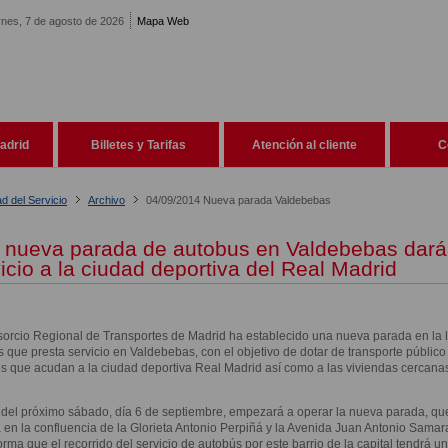
rnes, 7 de agosto de 2026
Mapa Web
adrid
Billetes y Tarifas
Atención al cliente
C
ad del Servicio
Archivo
04/09/2014 Nueva parada Valdebebas
 nueva parada de autobus en Valdebebas dará
icio a la ciudad deportiva del Real Madrid
orcio Regional de Transportes de Madrid ha establecido una nueva parada en la 
 que presta servicio en Valdebebas, con el objetivo de dotar de transporte público 
s que acudan a la ciudad deportiva Real Madrid así como a las viviendas cercanas
r del próximo sábado, día 6 de septiembre, empezará a operar la nueva parada, qu
 en la confluencia de la Glorieta Antonio Perpiñá y la Avenida Juan Antonio Samar
forma que el recorrido del servicio de autobús por este barrio de la capital tendrá un 