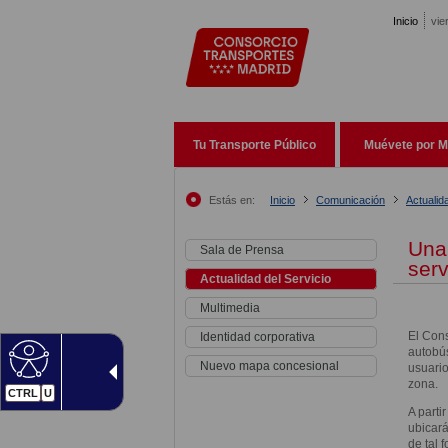
Pasar al contenido principal
Inicio
vie
Tu Transporte Público
Muévete por M
Estás en:
Inicio
Comunicación
Actualid
Una
Sala de Prensa
serv
Actualidad del Servicio
Multimedia
El Cons
Identidad corporativa
autobús
Nuevo mapa concesional
usuario
zona.
CTRL
U
A parti
ubicará
de tal 