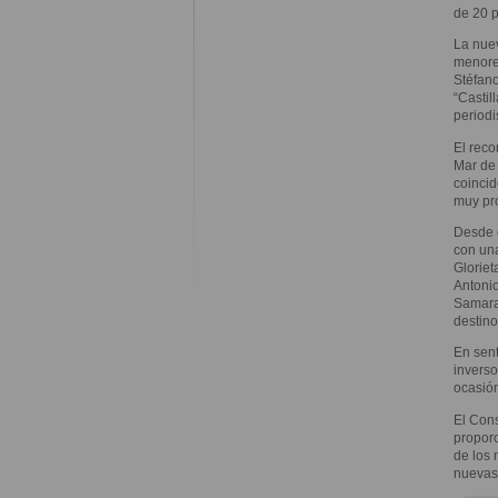
de 20 p
La nuev
menores
Stéfano
“Castil
periodi
El reco
Mar de 
coincid
muy pró
Desde e
con una
Gloriet
Antonio
Samarac
destino
En sent
inverso
ocasión
El Con
proporc
de los 
nuevas