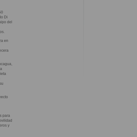
50
do Di
uipo del
os.
za en
ecera
oncagua,
la
ieta
o
su
yecto
s para
ovilidad
eros y