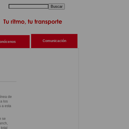
Buscar
Comunicación
onócenos
línea de
a los
 a esta
e se
anch,
total