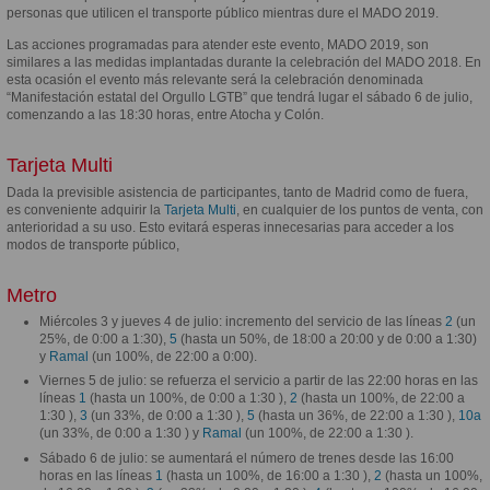
personas que utilicen el transporte público mientras dure el MADO 2019.
Las acciones programadas para atender este evento, MADO 2019, son
similares a las medidas implantadas durante la celebración del MADO 2018. En
esta ocasión el evento más relevante será la celebración denominada
“Manifestación estatal del Orgullo LGTB” que tendrá lugar el sábado 6 de julio,
comenzando a las 18:30 horas, entre Atocha y Colón.
Tarjeta Multi
Dada la previsible asistencia de participantes, tanto de Madrid como de fuera,
es conveniente adquirir la
Tarjeta Multi
, en cualquier de los puntos de venta, con
anterioridad a su uso. Esto evitará esperas innecesarias para acceder a los
modos de transporte público,
Metro
Miércoles 3 y jueves 4 de julio: incremento del servicio de las líneas
2
(un
25%, de 0:00 a 1:30),
5
(hasta un 50%, de 18:00 a 20:00 y de 0:00 a 1:30)
y
Ramal
(un 100%, de 22:00 a 0:00).
Viernes 5 de julio: se refuerza el servicio a partir de las 22:00 horas en las
líneas
1
(hasta un 100%, de 0:00 a 1:30 ),
2
(hasta un 100%, de 22:00 a
1:30 ),
3
(un 33%, de 0:00 a 1:30 ),
5
(hasta un 36%, de 22:00 a 1:30 ),
10a
(un 33%, de 0:00 a 1:30 ) y
Ramal
(un 100%, de 22:00 a 1:30 ).
Sábado 6 de julio: se aumentará el número de trenes desde las 16:00
horas en las líneas
1
(hasta un 100%, de 16:00 a 1:30 ),
2
(hasta un 100%,