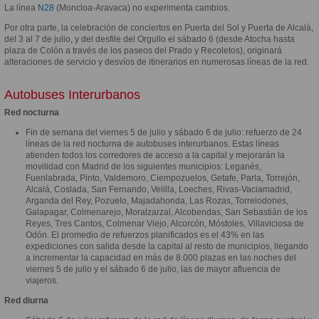
La línea
N28
(Moncloa-Aravaca) no experimenta cambios.
Por otra parte, la celebración de conciertos en Puerta del Sol y Puerta de Alcalá,
del 3 al 7 de julio, y del desfile del Orgullo el sábado 6 (desde Atocha hasta
plaza de Colón a través de los paseos del Prado y Recoletos), originará
alteraciones de servicio y desvíos de itinerarios en numerosas líneas de la red.
Autobuses Interurbanos
Red nocturna
Fin de semana del viernes 5 de julio y sábado 6 de julio: refuerzo de 24
líneas de la red nocturna de autobuses interurbanos. Estas líneas
atienden todos los corredores de acceso a la capital y mejorarán la
movilidad con Madrid de los siguientes municipios: Leganés,
Fuenlabrada, Pinto, Valdemoro, Ciempozuelos, Getafe, Parla, Torrejón,
Alcalá, Coslada, San Fernando, Velilla, Loeches, Rivas-Vaciamadrid,
Arganda del Rey, Pozuelo, Majadahonda, Las Rozas, Torrelodones,
Galapagar, Colmenarejo, Moralzarzal, Alcobendas, San Sebastián de los
Reyes, Tres Cantos, Colmenar Viejo, Alcorcón, Móstoles, Villaviciosa de
Odón. El promedio de refuerzos planificados es el 43% en las
expediciones con salida desde la capital al resto de municipios, llegando
a incrementar la capacidad en más de 8.000 plazas en las noches del
viernes 5 de julio y el sábado 6 de julio, las de mayor afluencia de
viajeros.
Red diurna