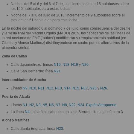
Noches del 5 al 6 y del 6 al 7 de julio: incremento de 15 autobuses sobre
los 150 habituales para estas fechas.
Noche del 7 al 8 de julio de 2018: incremento de 9 autobuses sobre el
total de los 51 habituales para esta fecha.
En la noche del sábado 6 al domingo 7 de julio, como consecuencia del desfile
y la fiesta final del Madrid Orgullo (MADO) 2019, las cabeceras de las líneas de
la red nocturna de EMT (‘búhos’) modificarán su emplazamiento habitual (en
Cibeles y Alonso Martínez) distribuyéndose en cuatro puntos alternativos de la
almendra central:
Zona de Callao
Calle Jacometrezo: líneas
N16
,
N18
,
N19
y
N20
.
Calle San Bernardo: línea
N21
.
Intercambiador de Atocha
Líneas
N9
,
N10
,
N11
,
N12
,
N13
,
N14
,
N15
,
N17
,
N25
y
N26
.
Puerta de Alcalá
Líneas
N1
,
N2
,
N3
,
N5
,
N6
,
N7
,
N8
,
N22
,
N24
,
Exprés Aeropuerto
.
La línea
N4
ubicará su cabecera en calle Serrano, frente al número 3.
Alonso Martínez
Calle Santa Engracia: línea
N23
.