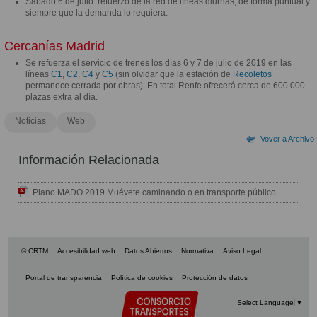
Sábado 6 de julio: refuerzo de la red de líneas diurnas, de forma puntual y
siempre que la demanda lo requiera.
Cercanías Madrid
Se refuerza el servicio de trenes los días 6 y 7 de julio de 2019 en las
líneas
C1
,
C2
,
C4
y
C5
(sin olvidar que la estación de
Recoletos
permanece cerrada por obras). En total Renfe ofrecerá cerca de 600.000
plazas extra al día.
Noticias
Web
Vover a Archivo
Información Relacionada
Plano MADO 2019 Muévete caminando o en transporte público
© CRTM
Accesibilidad web
Datos Abiertos
Normativa
Aviso Legal
Portal de transparencia
Política de cookies
Protección de datos
Select Language
▼