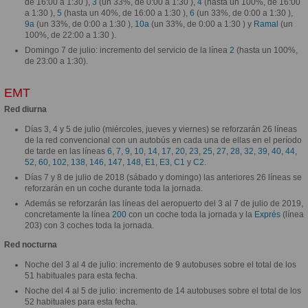
de 16:00 a 1:30 ),
3
(un 33%, de 0:00 a 1:30 ),
4
(hasta un 100%, de 16:00
a 1:30 ),
5
(hasta un 40%, de 16:00 a 1:30 ),
6
(un 33%, de 0:00 a 1:30 ),
9a
(un 33%, de 0:00 a 1:30 ),
10a
(un 33%, de 0:00 a 1:30 ) y
Ramal
(un
100%, de 22:00 a 1:30 ).
Domingo 7 de julio: incremento del servicio de la línea
2
(hasta un 100%,
de 23:00 a 1:30).
EMT
Red diurna
Días 3, 4 y 5 de julio (miércoles, jueves y viernes) se reforzarán 26 líneas
de la red convencional con un autobús en cada una de ellas en el período
de tarde en las líneas
6
,
7
,
9
,
10
,
14
,
17
,
20
,
23
,
25
,
27
,
28
,
32
,
39
,
40
,
44
,
52
,
60
,
102
,
138
,
146
,
147
,
148
,
E1
,
E3
,
C1
y
C2
.
Días 7 y 8 de julio de 2018 (sábado y domingo) las anteriores 26 líneas se
reforzarán en un coche durante toda la jornada.
Además se reforzarán las líneas del aeropuerto del 3 al 7 de julio de 2019,
concretamente la línea
200
con un coche toda la jornada y la
Exprés
(línea
203) con 3 coches toda la jornada.
Red nocturna
Noche del 3 al 4 de julio: incremento de 9 autobuses sobre el total de los
51 habituales para esta fecha.
Noche del 4 al 5 de julio: incremento de 14 autobuses sobre el total de los
52 habituales para esta fecha.