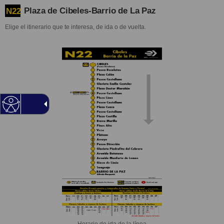
Plaza de Cibeles-Barrio de La Paz
N22
Elige el itinerario que te interesa, de ida o de vuelta.
Horario de ida de la línea