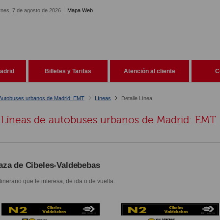
rnes, 7 de agosto de 2026
Mapa Web
adrid
Billetes y Tarifas
Atención al cliente
C
Autobuses urbanos de Madrid: EMT
Líneas
Detalle Línea
Líneas de autobuses urbanos de Madrid: EMT
aza de Cibeles-Valdebebas
itinerario que te interesa, de ida o de vuelta.