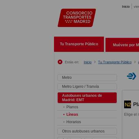
Pasar al contenido principal
Inicio
vie
Tu Transporte Público
Muévete por M
Estás en:
Inicio
Tu Transporte Público
Metro
Metro Ligero / Tranvía
Autobuses urbanos de
Madrid: EMT
Pl
N2
Planos
Líneas
Elige el 
Horarios
Otros autobuses urbanos