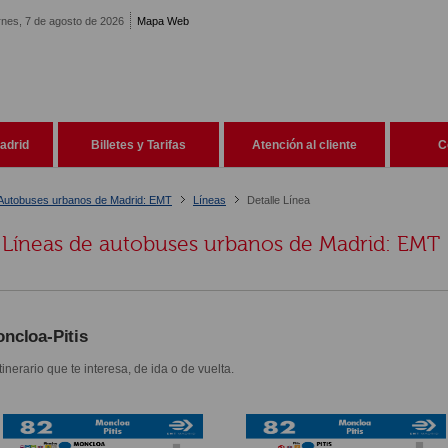
rnes, 7 de agosto de 2026
Mapa Web
adrid
Billetes y Tarifas
Atención al cliente
C
Autobuses urbanos de Madrid: EMT
Líneas
Detalle Línea
Líneas de autobuses urbanos de Madrid: EMT
ncloa-Pitis
itinerario que te interesa, de ida o de vuelta.