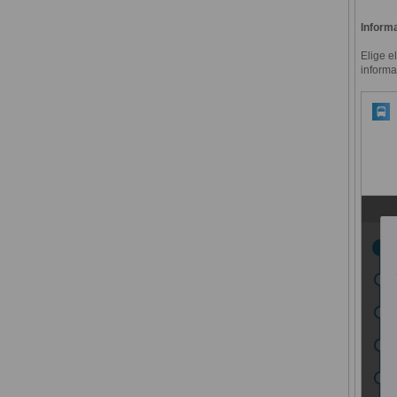
Informa
Elige e
informa