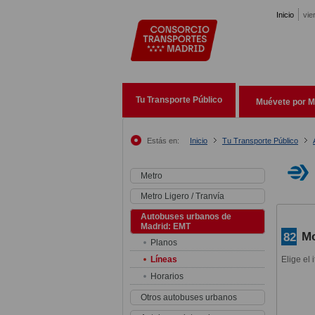
Pasar al contenido principal
Inicio
vie
Tu Transporte Público
Muévete por M
Estás en:
Inicio
Tu Transporte Público
Metro
Metro Ligero / Tranvía
Autobuses urbanos de
Madrid: EMT
Mo
82
Planos
Líneas
Elige el 
Horarios
Otros autobuses urbanos