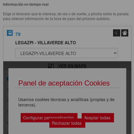
Información en tiempo real
Elige el itinerario que te interesa, de ida o de vuelta, y pincha sobre tu parada
para obtener información de la hora de paso del próximo autobús.