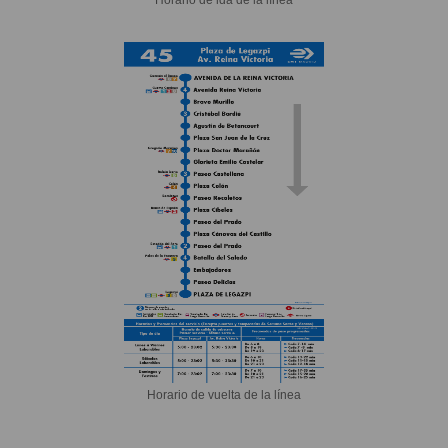
Horario de vuelta de la línea