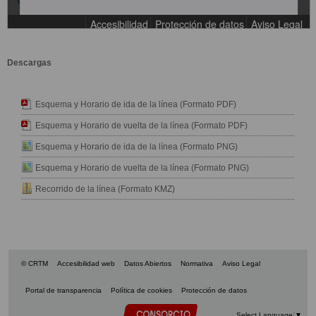
Descargas
Esquema y Horario de ida de la línea (Formato PDF)
Esquema y Horario de vuelta de la línea (Formato PDF)
Esquema y Horario de ida de la línea (Formato PNG)
Esquema y Horario de vuelta de la línea (Formato PNG)
Recorrido de la línea (Formato KMZ)
© CRTM
Accesibilidad web
Datos Abiertos
Normativa
Aviso Legal
Portal de transparencia
Política de cookies
Protección de datos
Select Language
▼