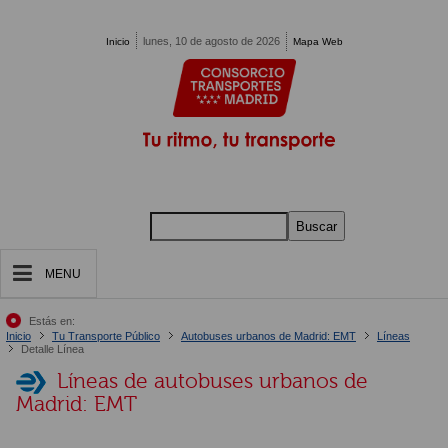
Pasar al contenido principal
lunes, 10 de agosto de 2026
Inicio
Mapa Web
Buscar
MENU
Estás en:
Inicio
Tu Transporte Público
Autobuses urbanos de Madrid: EMT
Líneas
Detalle Línea
Líneas de autobuses urbanos de
Madrid: EMT