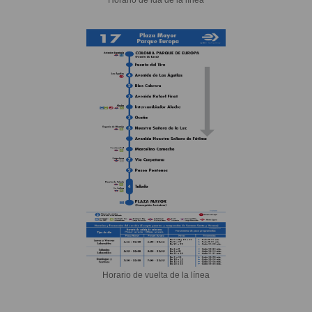
Horario de vuelta de la línea