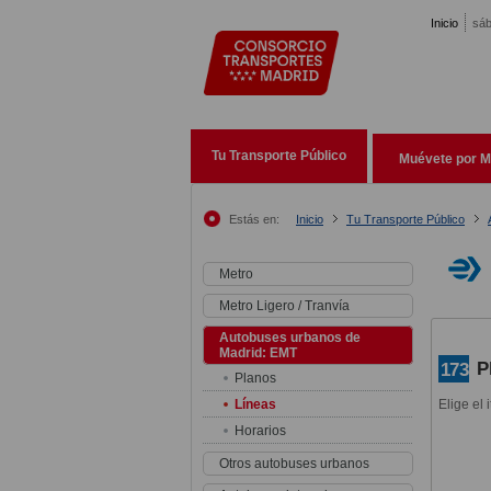
Pasar al contenido principal
Inicio
sáb
Tu Transporte Público
Muévete por M
Estás en:
Inicio
Tu Transporte Público
Metro
Metro Ligero / Tranvía
Autobuses urbanos de
Madrid: EMT
P
173
Planos
Líneas
Elige el 
Horarios
Otros autobuses urbanos