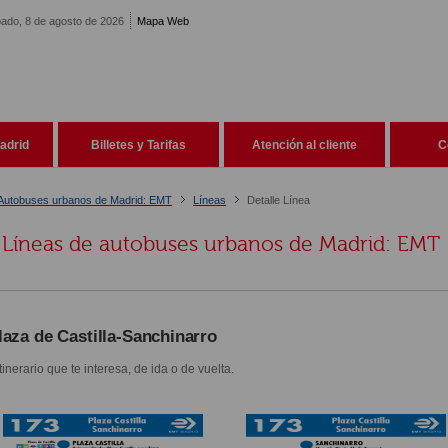
ado, 8 de agosto de 2026
Mapa Web
adrid
Billetes y Tarifas
Atención al cliente
C
Autobuses urbanos de Madrid: EMT
Líneas
Detalle Línea
Líneas de autobuses urbanos de Madrid: EMT
laza de Castilla-Sanchinarro
itinerario que te interesa, de ida o de vuelta.