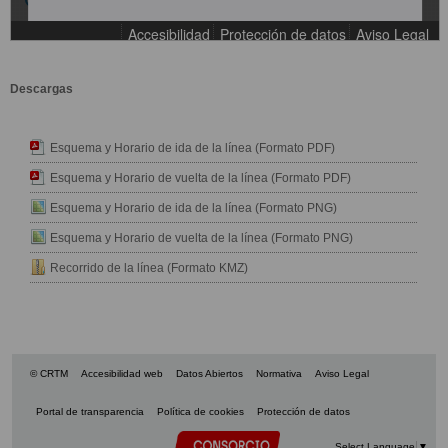
Descargas
Esquema y Horario de ida de la línea (Formato PDF)
Esquema y Horario de vuelta de la línea (Formato PDF)
Esquema y Horario de ida de la línea (Formato PNG)
Esquema y Horario de vuelta de la línea (Formato PNG)
Recorrido de la línea (Formato KMZ)
© CRTM
Accesibilidad web
Datos Abiertos
Normativa
Aviso Legal
Portal de transparencia
Política de cookies
Protección de datos
Select Language
▼