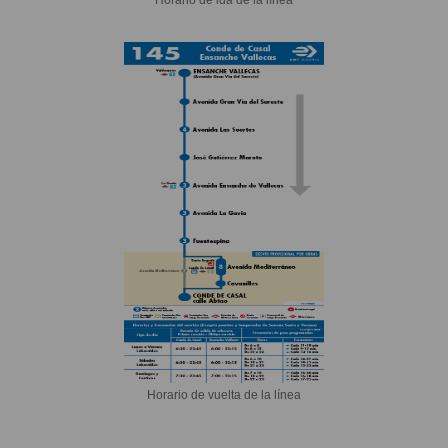
Horario de vuelta de la línea