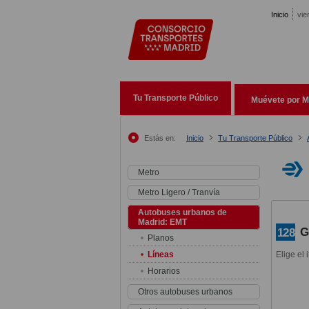
Pasar al contenido principal
Inicio
vie
Tu Transporte Público
Muévete por M
Estás en:
Inicio
Tu Transporte Público
Metro
Metro Ligero / Tranvía
Autobuses urbanos de
Madrid: EMT
G
128
Planos
Líneas
Elige el 
Horarios
Otros autobuses urbanos