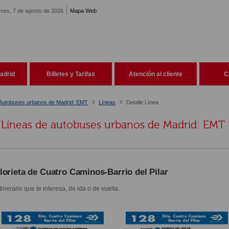
rnes, 7 de agosto de 2026
Mapa Web
adrid
Billetes y Tarifas
Atención al cliente
C
Autobuses urbanos de Madrid: EMT
Líneas
Detalle Línea
Líneas de autobuses urbanos de Madrid: EMT
lorieta de Cuatro Caminos-Barrio del Pilar
itinerario que te interesa, de ida o de vuelta.