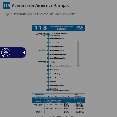
Avenida de América-Barajas
115
Elige el itinerario que te interesa, de ida o de vuelta.
Horario de ida de la línea