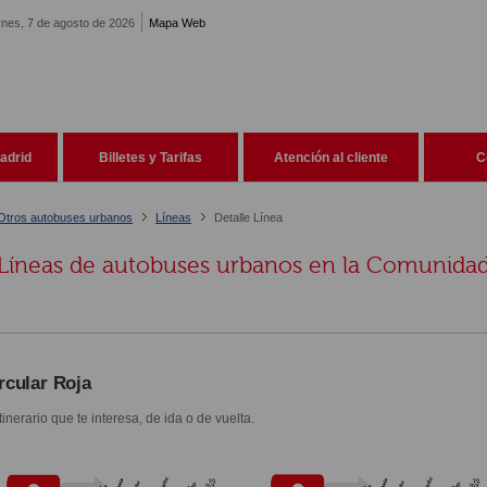
rnes, 7 de agosto de 2026
Mapa Web
adrid
Billetes y Tarifas
Atención al cliente
C
Otros autobuses urbanos
Líneas
Detalle Línea
Líneas de autobuses urbanos en la Comunida
rcular Roja
itinerario que te interesa, de ida o de vuelta.