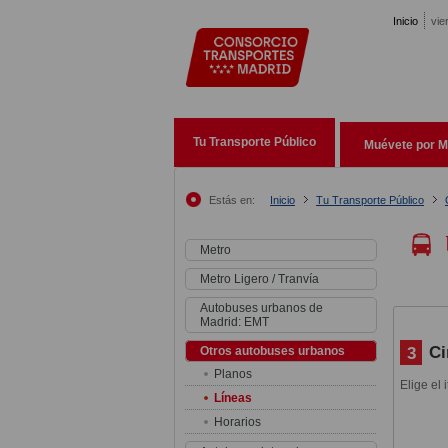
Pasar al contenido principal
Inicio
vie
Tu Transporte Público
Muévete por M
Estás en:
Inicio
Tu Transporte Público
Metro
Metro Ligero / Tranvía
Autobuses urbanos de
Madrid: EMT
Ci
3
Otros autobuses urbanos
Planos
Elige el 
Líneas
Horarios