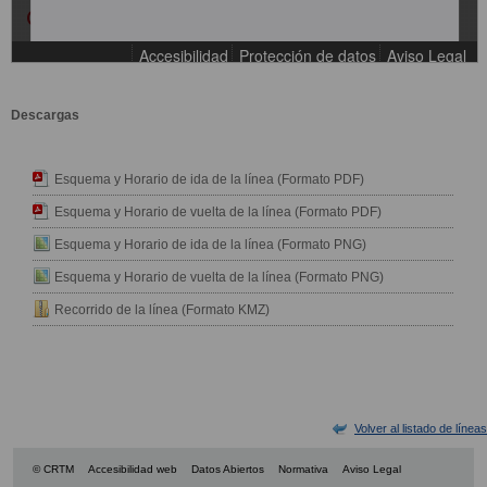
Descargas
Esquema y Horario de ida de la línea (Formato PDF)
Esquema y Horario de vuelta de la línea (Formato PDF)
Esquema y Horario de ida de la línea (Formato PNG)
Esquema y Horario de vuelta de la línea (Formato PNG)
Recorrido de la línea (Formato KMZ)
Volver al listado de líneas
© CRTM
Accesibilidad web
Datos Abiertos
Normativa
Aviso Legal