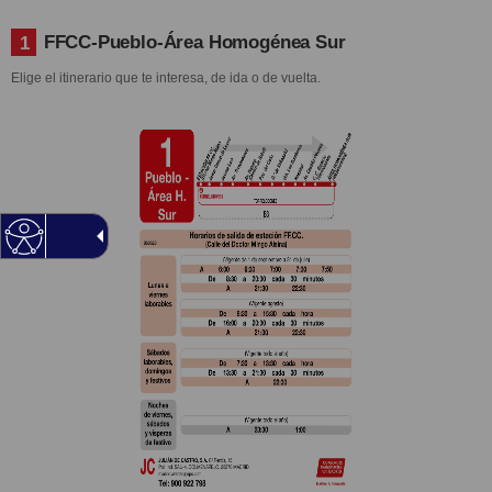
FFCC-Pueblo-Área Homogénea Sur
1
Elige el itinerario que te interesa, de ida o de vuelta.