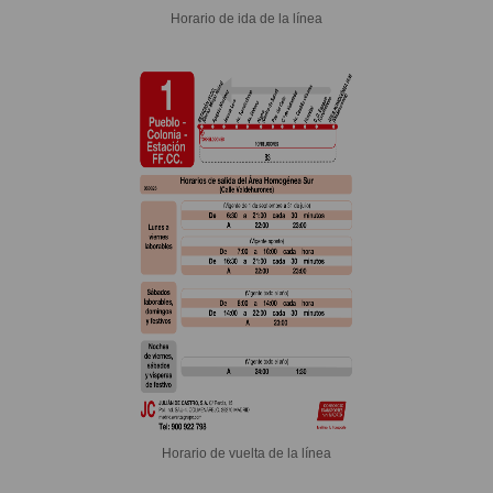
Horario de ida de la línea
Horario de vuelta de la línea