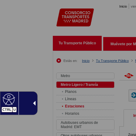
Pasar al contenido principal
Inicio
vie
Tu Transporte Público
Muévete por M
Estás en:
Inicio
Tu Transporte Público
Metro
Metro Ligero / Tranvía
Planos
Líneas
Estaciones
CTRL
U
Horarios
I
Autobuses urbanos de
Madrid: EMT
Zon
Otros autobuses urbanos