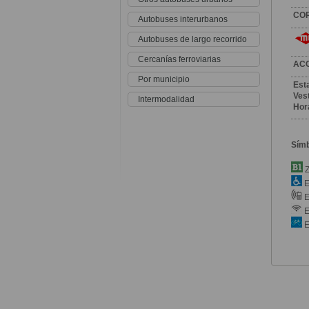
CO
Autobuses interurbanos
Autobuses de largo recorrido
Cercanías ferroviarias
AC
Por municipio
Est
Vest
Intermodalidad
Hor
Sím
Z
E
E
E
E