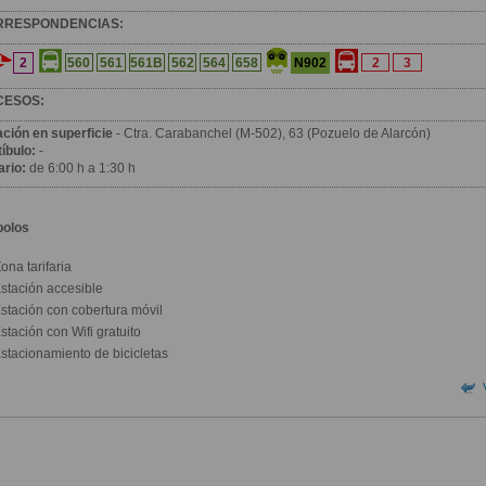
RRESPONDENCIAS:
2
N902
560
561
561B
562
564
658
2
3
CESOS:
ación en superficie
- Ctra. Carabanchel (M-502), 63 (Pozuelo de Alarcón)
íbulo:
-
ario:
de 6:00 h a 1:30 h
bolos
ona tarifaria
stación accesible
stación con cobertura móvil
stación con Wifi gratuito
stacionamiento de bicicletas