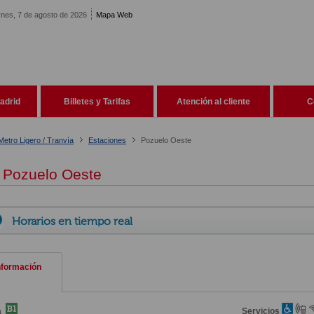
rnes, 7 de agosto de 2026
Mapa Web
adrid
Billetes y Tarifas
Atención al cliente
C
Metro Ligero / Tranvía
Estaciones
Pozuelo Oeste
Pozuelo Oeste
Horarios en tiempo real
nformación
a
Servicios