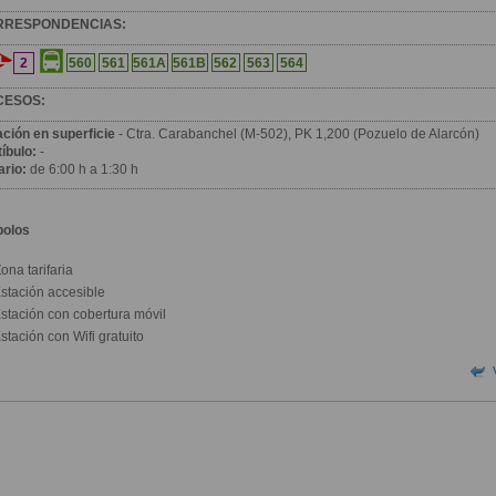
RRESPONDENCIAS:
2
560
561
561A
561B
562
563
564
CESOS:
ación en superficie
- Ctra. Carabanchel (M-502), PK 1,200 (Pozuelo de Alarcón)
íbulo:
-
ario:
de 6:00 h a 1:30 h
bolos
ona tarifaria
stación accesible
stación con cobertura móvil
stación con Wifi gratuito