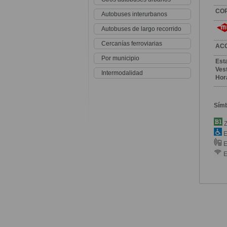
CO
Autobuses interurbanos
Autobuses de largo recorrido
Cercanías ferroviarias
AC
Por municipio
Est
Vest
Intermodalidad
Hor
Sím
Z
E
E
E