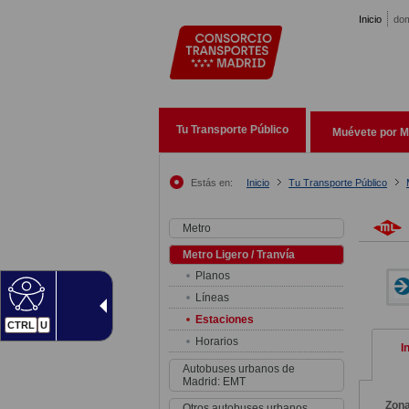
Pasar al contenido principal
Inicio
dom
Tu Transporte Público
Muévete por M
Estás en:
Inicio
Tu Transporte Público
Metro
Metro Ligero / Tranvía
Planos
Líneas
Estaciones
CTRL
U
Horarios
I
Autobuses urbanos de
Madrid: EMT
Zon
Otros autobuses urbanos