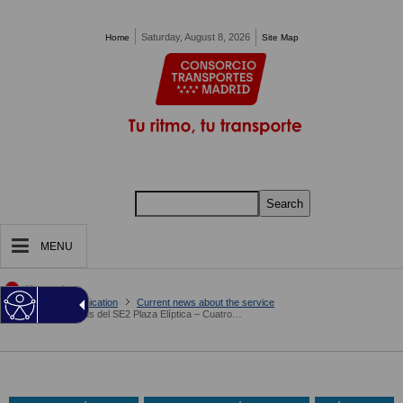
Pasar al contenido principal
Saturday, August 8, 2026
Home
Site Map
Search
MENU
You are in:
Home
Communication
Current news about the service
Tabla de paradas del SE2 Plaza Elíptica – Cuatro Vientos