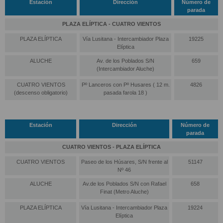
Estación
Dirección
Número de
parada
PLAZA ELÍPTICA - CUATRO VIENTOS
PLAZA ELÍPTICA
Vía Lusitana - Intercambiador Plaza
19225
Elíptica
ALUCHE
Av. de los Poblados S/N
659
(Intercambiador Aluche)
CUATRO VIENTOS
Pº Lanceros con Pº Husares ( 12 m.
4826
(descenso obligatorio)
pasada farola 18 )
Estación
Dirección
Número de
parada
CUATRO VIENTOS - PLAZA ELÍPTICA
CUATRO VIENTOS
Paseo de los Húsares, S/N frente al
51147
Nº 46
ALUCHE
Av.de los Poblados S/N con Rafael
658
Finat (Metro Aluche)
PLAZA ELÍPTICA
Vía Lusitana - Intercambiador Plaza
19224
Elíptica