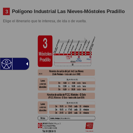
Polígono Industrial Las Nieves-Móstoles Pradillo
3
Elige el itinerario que te interesa, de ida o de vuelta.