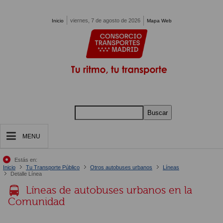
Pasar al contenido principal
viernes, 7 de agosto de 2026
Inicio
Mapa Web
Buscar
MENU
Estás en:
Inicio
Tu Transporte Público
Otros autobuses urbanos
Líneas
Detalle Línea
Líneas de autobuses urbanos en la
Comunidad