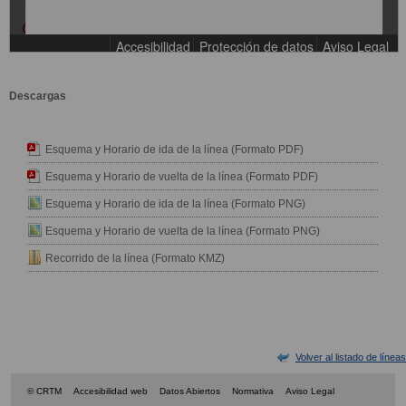
Descargas
Esquema y Horario de ida de la línea (Formato PDF)
Esquema y Horario de vuelta de la línea (Formato PDF)
Esquema y Horario de ida de la línea (Formato PNG)
Esquema y Horario de vuelta de la línea (Formato PNG)
Recorrido de la línea (Formato KMZ)
Volver al listado de líneas
© CRTM
Accesibilidad web
Datos Abiertos
Normativa
Aviso Legal