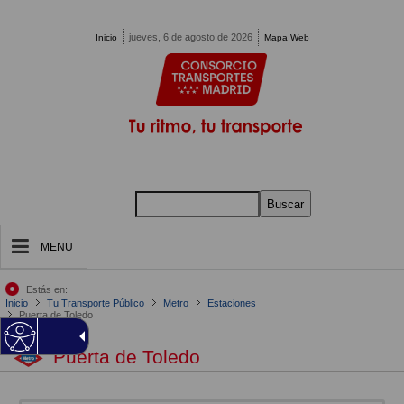
Pasar al contenido principal
jueves, 6 de agosto de 2026
Inicio
Mapa Web
Buscar
MENU
Estás en:
Inicio
Tu Transporte Público
Metro
Estaciones
Puerta de Toledo
Puerta de Toledo