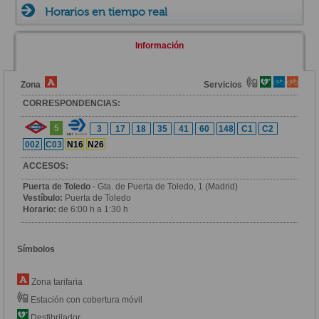
Horarios en tiempo real
Información
Zona
Servicios
CORRESPONDENCIAS:
5
3
17
18
35
41
60
148
C1
C2
002
C03
N16
N26
ACCESOS:
Puerta de Toledo
- Gta. de Puerta de Toledo, 1 (Madrid)
Vestíbulo:
Puerta de Toledo
Horario:
de 6:00 h a 1:30 h
Símbolos
Zona tarifaria
Estación con cobertura móvil
Desfibrilador