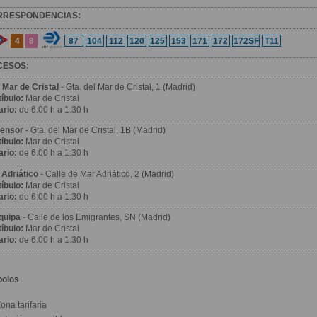
RRESPONDENCIAS:
4
8
87
104
112
120
125
153
171
172
172SF
T11
CESOS:
 Mar de Cristal
- Gta. del Mar de Cristal, 1 (Madrid)
íbulo:
Mar de Cristal
ario:
de 6:00 h a 1:30 h
ensor
- Gta. del Mar de Cristal, 1B (Madrid)
íbulo:
Mar de Cristal
ario:
de 6:00 h a 1:30 h
 Adriático
- Calle de Mar Adriático, 2 (Madrid)
íbulo:
Mar de Cristal
ario:
de 6:00 h a 1:30 h
quipa
- Calle de los Emigrantes, SN (Madrid)
íbulo:
Mar de Cristal
ario:
de 6:00 h a 1:30 h
bolos
ona tarifaria