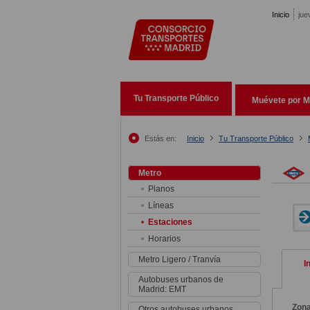
Pasar al contenido principal
Inicio
jue
Tu Transporte Público
Muévete por M
Estás en:
Inicio
Tu Transporte Público
Metro
Planos
Líneas
Estaciones
Horarios
Metro Ligero / Tranvía
I
Autobuses urbanos de
Madrid: EMT
Zon
Otros autobuses urbanos