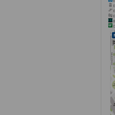
E
E
E
E
B
D