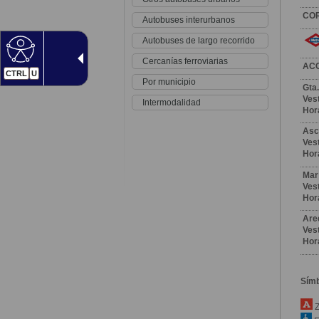
CO
Autobuses interurbanos
Autobuses de largo recorrido
Cercanías ferroviarias
AC
CTRL
U
Por municipio
Gta.
Vest
Intermodalidad
Hor
Asc
Vest
Hor
Mar
Vest
Hor
Are
Vest
Hor
Sím
Z