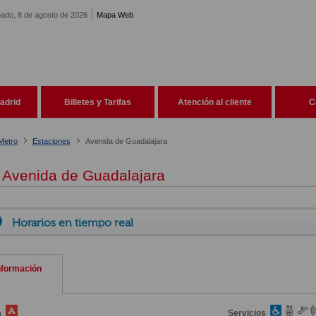
ado, 8 de agosto de 2026
Mapa Web
adrid
Billetes y Tarifas
Atención al cliente
C
Metro
Estaciones
Avenida de Guadalajara
Avenida de Guadalajara
Horarios en tiempo real
nformación
a
Servicios