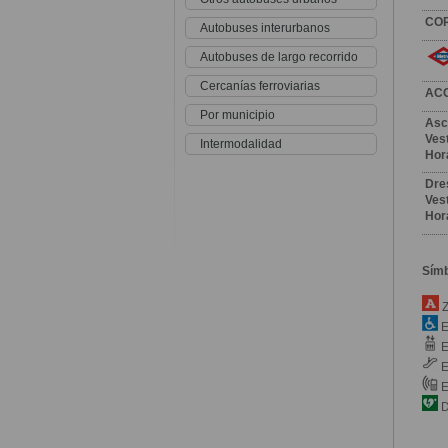
CO
Autobuses interurbanos
Autobuses de largo recorrido
Cercanías ferroviarias
AC
Por municipio
Asc
Vest
Intermodalidad
Hor
Dre
Vest
Hor
Sím
Z
E
E
E
E
D