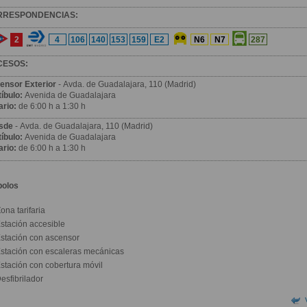
RRESPONDENCIAS:
2
4
106
140
153
159
E2
N6
N7
287
CESOS:
ensor Exterior
- Avda. de Guadalajara, 110 (Madrid)
íbulo:
Avenida de Guadalajara
ario:
de 6:00 h a 1:30 h
sde
- Avda. de Guadalajara, 110 (Madrid)
íbulo:
Avenida de Guadalajara
ario:
de 6:00 h a 1:30 h
bolos
ona tarifaria
stación accesible
stación con ascensor
stación con escaleras mecánicas
stación con cobertura móvil
esfibrilador