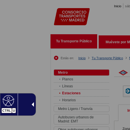
Pasar al contenido principal
Inicio
sáb
Tu Transporte Público
Muévete por M
Estás en:
Inicio
Tu Transporte Público
Metro
Planos
Líneas
Estaciones
Horarios
Metro Ligero / Tranvía
I
CTRL
U
Autobuses urbanos de
Madrid: EMT
Zon
Otros autobuses urbanos