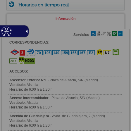
Horarios en tiempo real
Información
Zona
Servicios
CORRESPONDENCIAS:
2
70
106
140
159
165
167
E2
N7
N203
287
ACCESOS:
Ascensor Exterior Nº1
- Plaza de Alsacia, S/N (Madrid)
Vestíbulo:
Alsacia
Horario:
de 6:00 h a 1:30 h
Acceso Intercambiador
- Plaza de Alsacia, S/N (Madrid)
Vestíbulo:
Alsacia
Horario:
de 6:00 h a 1:30 h
Avenida de Guadalajara
- Avda. de Guadalajara, 2 (Madrid)
Vestíbulo:
Alsacia
Horario:
de 6:00 h a 1:30 h