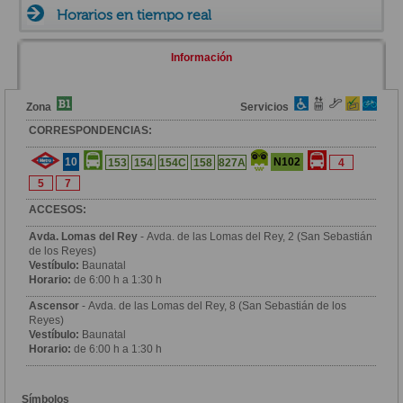
Horarios en tiempo real
Información
Zona
Servicios
CORRESPONDENCIAS:
10
N102
153
154
154C
158
827A
4
5
7
ACCESOS:
Avda. Lomas del Rey
- Avda. de las Lomas del Rey, 2 (San Sebastián
de los Reyes)
Vestíbulo:
Baunatal
Horario:
de 6:00 h a 1:30 h
Ascensor
- Avda. de las Lomas del Rey, 8 (San Sebastián de los
Reyes)
Vestíbulo:
Baunatal
Horario:
de 6:00 h a 1:30 h
Símbolos