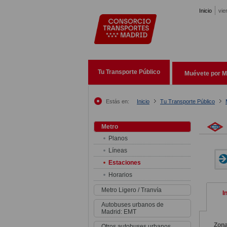
Pasar al contenido principal
Inicio
vie
Tu Transporte Público
Muévete por M
Estás en:
Inicio
Tu Transporte Público
Metro
Planos
Líneas
Estaciones
Horarios
Metro Ligero / Tranvía
I
Autobuses urbanos de
Madrid: EMT
Zon
Otros autobuses urbanos