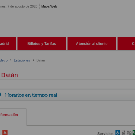
rnes, 7 de agosto de 2026
Mapa Web
adrid
Billetes y Tarifas
Atención al cliente
C
Metro
Estaciones
Batán
Batán
Horarios en tiempo real
nformación
a
Servicios