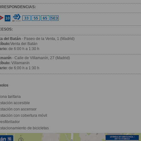
RRESPONDENCIAS:
10
33
55
65
SE3
CESOS:
ta del Batán
- Paseo de la Venta, 1 (Madrid)
íbulo:
Venta del Batán
ario:
de 6:00 h a 1:30 h
lamanín
- Calle de Villamanín, 27 (Madrid)
íbulo:
Villamanín
ario:
de 6:00 h a 1:30 h
bolos
ona tarifaria
stación accesible
stación con ascensor
stación con cobertura móvil
esfibrilador
stacionamiento de bicicletas