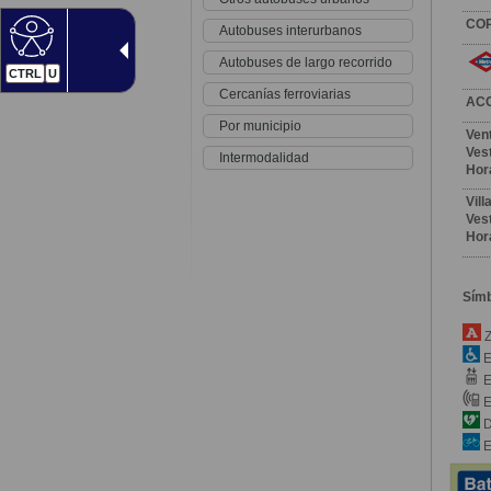
CO
Autobuses interurbanos
Autobuses de largo recorrido
CTRL
U
Cercanías ferroviarias
AC
Por municipio
Ven
Vest
Intermodalidad
Hor
Vil
Vest
Hor
Sím
Z
E
E
E
D
E