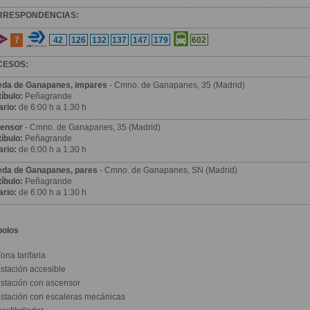
RRESPONDENCIAS:
7
42
126
132
137
147
179
602
CESOS:
eda de Ganapanes, impares
- Cmno. de Ganapanes, 35 (Madrid)
íbulo:
Peñagrande
ario:
de 6:00 h a 1:30 h
ensor
- Cmno. de Ganapanes, 35 (Madrid)
íbulo:
Peñagrande
ario:
de 6:00 h a 1:30 h
eda de Ganapanes, pares
- Cmno. de Ganapanes, SN (Madrid)
íbulo:
Peñagrande
ario:
de 6:00 h a 1:30 h
bolos
ona tarifaria
stación accesible
stación con ascensor
stación con escaleras mecánicas