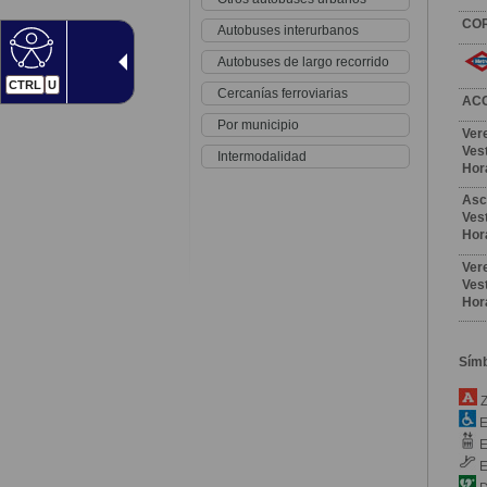
CO
Autobuses interurbanos
Autobuses de largo recorrido
CTRL
U
Cercanías ferroviarias
AC
Por municipio
Ver
Vest
Intermodalidad
Hor
Asc
Vest
Hor
Ver
Vest
Hor
Sím
Z
E
E
E