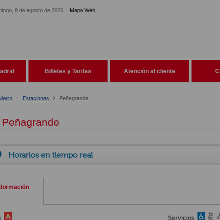
ingo, 9 de agosto de 2026
Mapa Web
adrid
Billetes y Tarifas
Atención al cliente
C
Metro
Estaciones
Peñagrande
Peñagrande
Horarios en tiempo real
nformación
a
Servicios