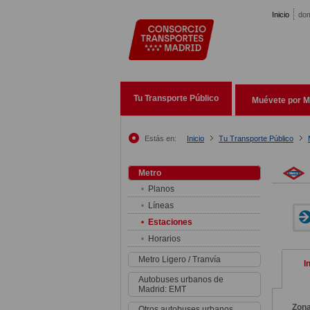
Pasar al contenido principal
Inicio
dom
Tu Transporte Público
Muévete por M
Estás en:
Inicio
Tu Transporte Público
Metro
Planos
Líneas
Estaciones
Horarios
Metro Ligero / Tranvía
I
Autobuses urbanos de
Madrid: EMT
Zon
Otros autobuses urbanos