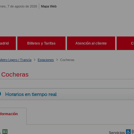
rnes, 7 de agosto de 2026
Mapa Web
adrid
Billetes y Tarifas
Atención al cliente
C
Metro Ligero / Tranvía
Estaciones
Cocheras
Cocheras
Horarios en tiempo real
nformación
a
Servicios