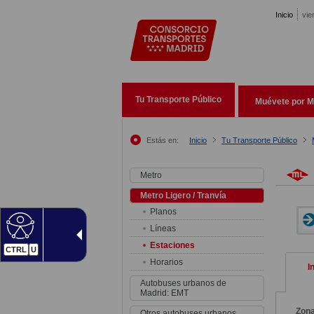
Pasar al contenido principal
Inicio
vie
Tu Transporte Público
Muévete por M
Estás en:
Inicio
Tu Transporte Público
Metro
Metro Ligero / Tranvía
Planos
Líneas
Estaciones
CTRL
U
Horarios
I
Autobuses urbanos de
Madrid: EMT
Zon
Otros autobuses urbanos