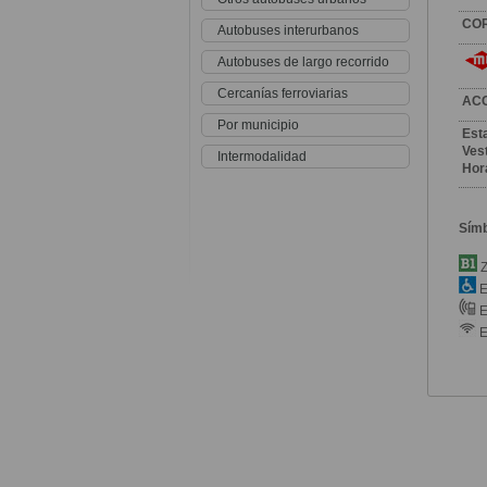
CO
Autobuses interurbanos
Autobuses de largo recorrido
Cercanías ferroviarias
AC
Por municipio
Est
Vest
Intermodalidad
Hor
Sím
Z
E
E
E