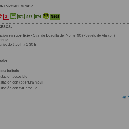
RRESPONDENCIAS:
3
N905
571
573
574
CESOS:
ación en superficie
- Ctra. de Boadilla del Monte, 90 (Pozuelo de Alarcón)
íbulo:
-
ario:
de 6:00 h a 1:30 h
bolos
ona tarifaria
stación accesible
stación con cobertura móvil
stación con Wifi gratuito